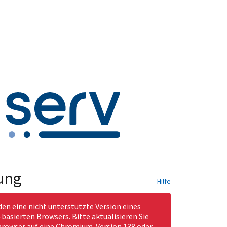
ung
Hilfe
den eine nicht unterstützte Version eines
asierten Browsers. Bitte aktualisieren Sie
rowser auf eine Chromium-Version 138 oder